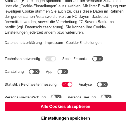
Basketball
Frauen
Handball
Kegeln
Schach
Schiedsrichter
Tischtennis
©
FC Bayern München AG
–
2026
Impressum
Datenschutz
Nutzungsbedingungen
Barrierefreiheit
Cookie Einstellungen