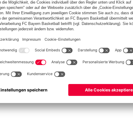
Basketball
Frauen
Handball
Kegeln
Schach
Schiedsrichter
Tischtennis
©
FC Bayern München AG
–
2026
pressum
Datenschutz
Nutzungsbedingungen
Barrierefreiheit
Cookie Einstellungen