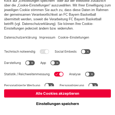
Basketball
Frauen
Handball
Kegeln
Schach
Schiedsrichter
Tischtennis
©
FC Bayern München AG
–
2026
Impressum
Datenschutz
Nutzungsbedingungen
Barrierefreiheit
Cookie Einstellungen