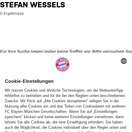
Suche: Stefan Wessels
STEFAN WESSELS
0 Ergebnisse
Für Ihre Suche liegen leider keine Treffer vor. Bitte versuchen Sie
es mit einem anderen Suchbegriff.
Zur Startseite