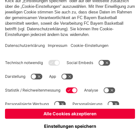
Basketball
Frauen
Handball
Kegeln
Schach
Schiedsrichter
Tischtennis
©
FC Bayern München AG
–
2026
Impressum
Datenschutz
Nutzungsbedingungen
Barrierefreiheit
Cookie Einstellungen