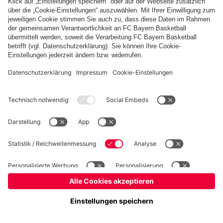
Basketball
Frauen
Handball
Kegeln
Schach
Schiedsrichter
Tischtennis
©
FC Bayern München AG
–
2026
Impressum
Datenschutz
Nutzungsbedingungen
Barrierefreiheit
Cookie Einstellungen