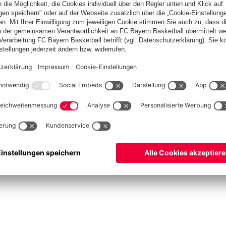
Basketball
Frauen
Handball
Kegeln
Schach
Schiedsrichter
Tischtennis
©
FC Bayern München AG
–
2026
pressum
Datenschutz
Nutzungsbedingungen
Barrierefreiheit
Cookie Einstellungen