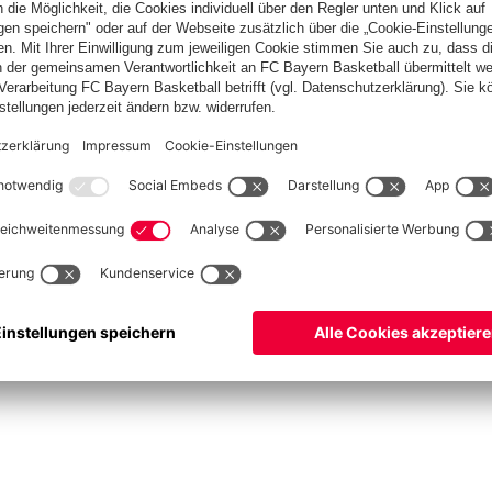
Basketball
Frauen
Handball
Kegeln
Schach
Schiedsrichter
Tischtennis
©
FC Bayern München AG
–
2026
pressum
Datenschutz
Nutzungsbedingungen
Barrierefreiheit
Cookie Einstellungen