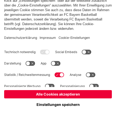
Basketball
Frauen
Handball
Kegeln
Schach
Schiedsrichter
Tischtennis
©
FC Bayern München AG
–
2026
Impressum
Datenschutz
Nutzungsbedingungen
Barrierefreiheit
Cookie Einstellungen