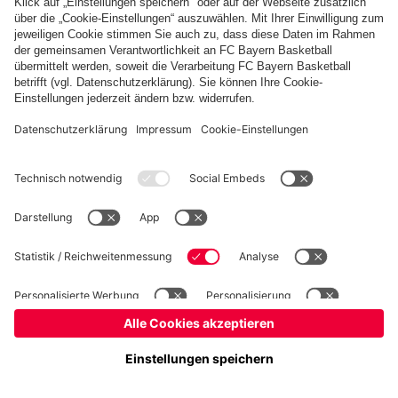
Basketball
Frauen
Handball
Kegeln
Schach
Schiedsrichter
Tischtennis
©
FC Bayern München AG
–
2026
Impressum
Datenschutz
Nutzungsbedingungen
Barrierefreiheit
Cookie Einstellungen