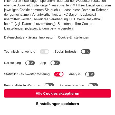
Basketball
Frauen
Handball
Kegeln
Schach
Schiedsrichter
Tischtennis
©
FC Bayern München AG
–
2026
Impressum
Datenschutz
Nutzungsbedingungen
Barrierefreiheit
Cookie Einstellungen