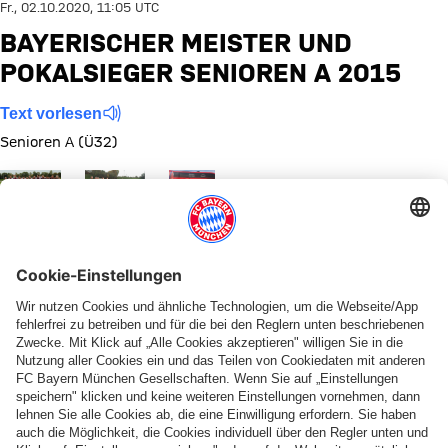
Fr., 02.10.2020, 11:05 UTC
BAYERISCHER MEISTER UND
POKALSIEGER SENIOREN A 2015
Text vorlesen
Senioren A (Ü32)
Zeige in voller Größe
Zeige in voller Größe
Zeige in voller Größe
Team
Pokalsieger
Bayerischer
Senioren
Senioren A
Meister
A 2015
2015
Senioren A
2015
Diese Bildergalerie teilen