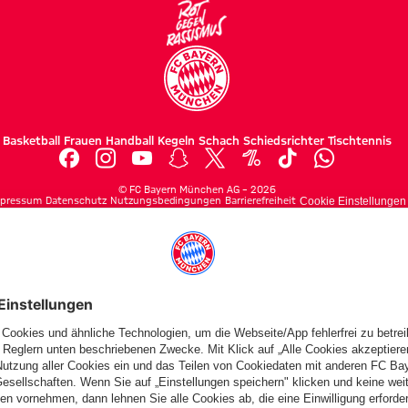
Basketball
Frauen
Handball
Kegeln
Schach
Schiedsrichter
Tischtennis
©
FC Bayern München AG
–
2026
pressum
Datenschutz
Nutzungsbedingungen
Barrierefreiheit
Cookie Einstellungen