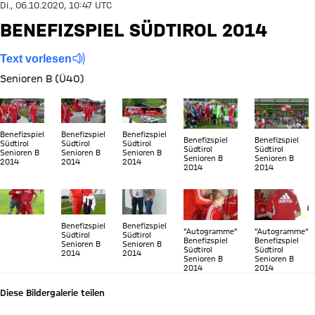
Di., 06.10.2020, 10:47 UTC
BENEFIZSPIEL SÜDTIROL 2014
Text vorlesen
Senioren B (Ü40)
Zeige in voller Größe
Zeige in voller Größe
Zeige in voller Größe
Zeige in voller Größe
Zeige in vol
Benefizspiel
Benefizspiel
Benefizspiel
Benefizspiel
Benefizspiel
Südtirol
Südtirol
Südtirol
Südtirol
Südtirol
Senioren B
Senioren B
Senioren B
Senioren B
Senioren B
2014
2014
2014
2014
2014
Zeige in voller Größe
Zeige in voller Größe
Zeige in voller Größe
Zeige in voller Größe
Zeige in vol
Benefizspiel
Benefizspiel
"Autogramme"
"Autogramme"
Südtirol
Südtirol
Benefizspiel
Benefizspiel
Senioren B
Senioren B
Südtirol
Südtirol
2014
2014
Senioren B
Senioren B
2014
2014
Diese Bildergalerie teilen