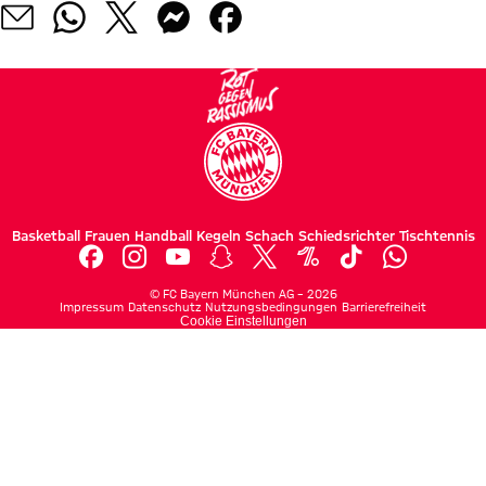
Basketball
Frauen
Handball
Kegeln
Schach
Schiedsrichter
Tischtennis
©
FC Bayern München AG
–
2026
Impressum
Datenschutz
Nutzungsbedingungen
Barrierefreiheit
Cookie Einstellungen