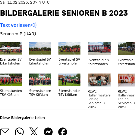
Sa., 11.02.2023, 20:44 UTC
BILDERGALERIE SENIOREN B 2023
Text vorlesen
Senioren B (Ü40)
Zeige in voller Größe
Zeige in voller Größe
Zeige in voller Größe
Zeige in voller Größe
Zeige in
Eventspiel SV
Eventspiel SV
Eventspiel SV
Eventspiel SV
Eventspiel
Erkertshofen
Erkertshofen
Erkertshofen
Erkertshofen
Erkertshof
Zeige in voller Größe
Zeige in voller Größe
Zeige in voller Größe
Zeige in voller Größe
Zeige in
Sternstunden
Sternstunden
Sternstunden
REWE
REWE
TSV Kößlarn
TSV Kößlarn
TSV Kößlarn
Hallenmasters
Hallenmas
Eching
Eching
Senioren B
Senioren B
2023
2023
Diese Bildergalerie teilen