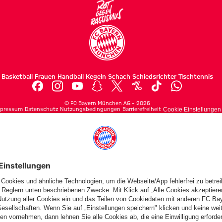
Basketball
Frauen
Handball
Kegeln
Schach
Schiedsrichter
Tischtennis
©
FC Bayern München AG
–
2026
pressum
Datenschutz
Nutzungsbedingungen
Barrierefreiheit
Cookie Einstellungen