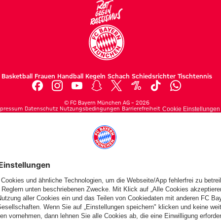
Basketball
Frauen
Handball
Kegeln
Schach
Schiedsrichter
Tischtennis
©
FC Bayern München AG
–
2026
pressum
Datenschutz
Nutzungsbedingungen
Barrierefreiheit
Cookie Einstellungen