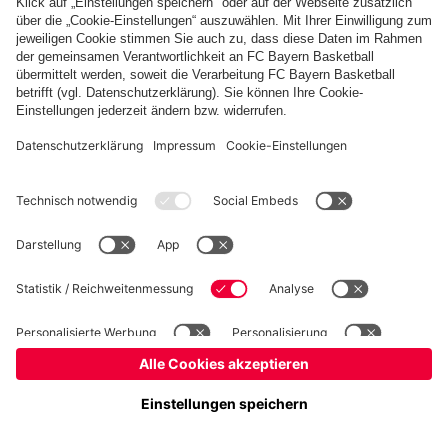
Basketball
Frauen
Handball
Kegeln
Schach
Schiedsrichter
Tischtennis
©
FC Bayern München AG
–
2026
Impressum
Datenschutz
Nutzungsbedingungen
Barrierefreiheit
Cookie Einstellungen