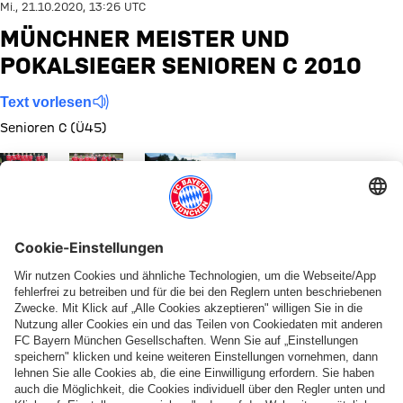
Mi., 21.10.2020, 13:26 UTC
MÜNCHNER MEISTER UND
POKALSIEGER SENIOREN C 2010
Text vorlesen
Senioren C (Ü45)
Zeige in voller Größe
Zeige in voller Größe
Zeige in voller Größe
Münchner
Pokalsieger
Meister
Senioren C
Senioren
Freundschaftsspiel
2010
C 2010
Hannover 96
Senioren C 2010
Diese Bildergalerie teilen