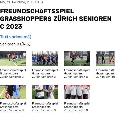
Mo., 20.03.2023, 21:19 UTC
FREUNDSCHAFTSSPIEL
GRASSHOPPERS ZÜRICH SENIOREN
C 2023
Text vorlesen
Senioren C (Ü45)
Zeige in voller Größe
Zeige in voller Größe
Zeige in voller Größe
Zeige in vo
Freundschaftsspiel
Freundschaftsspiel
Freundschaftsspiel
Freundschafts
Grasshoppers
Grasshoppers
Grasshoppers
Grasshoppers
Zürich Senioren C
Zürich Senioren C
Zürich Senioren C
Zürich Senior
Zeige in voller Größe
Zeige in voller Größe
Zeige in voller Größe
Freundschaftsspiel
Freundschaftsspiel
Freundschaftsspiel
Grasshoppers
Grasshoppers
Grasshoppers
Zürich Senioren C
Zürich Senioren C
Zürich Senioren C