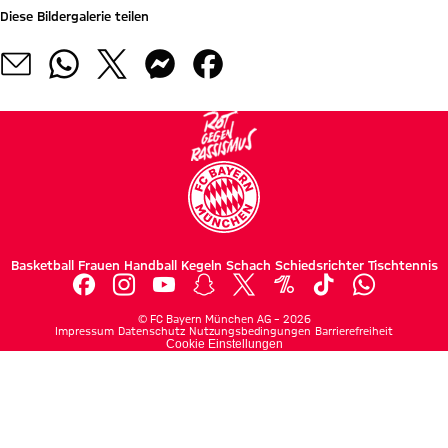
Diese Bildergalerie teilen
Basketball
Frauen
Handball
Kegeln
Schach
Schiedsrichter
Tischtennis
©
FC Bayern München AG
–
2026
Impressum
Datenschutz
Nutzungsbedingungen
Barrierefreiheit
Cookie Einstellungen