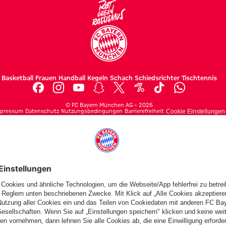
Basketball
Frauen
Handball
Kegeln
Schach
Schiedsrichter
Tischtennis
©
FC Bayern München AG
–
2026
pressum
Datenschutz
Nutzungsbedingungen
Barrierefreiheit
Cookie Einstellungen