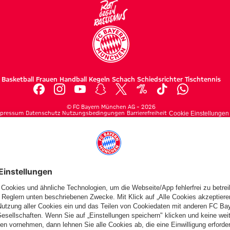
Basketball
Frauen
Handball
Kegeln
Schach
Schiedsrichter
Tischtennis
©
FC Bayern München AG
–
2026
pressum
Datenschutz
Nutzungsbedingungen
Barrierefreiheit
Cookie Einstellungen