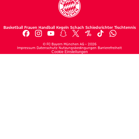
Basketball
Frauen
Handball
Kegeln
Schach
Schiedsrichter
Tischtennis
©
FC Bayern München AG
–
2026
Impressum
Datenschutz
Nutzungsbedingungen
Barrierefreiheit
Cookie Einstellungen