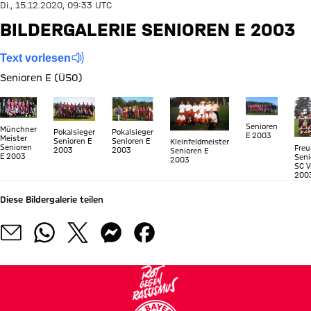
Di., 15.12.2020, 09:33 UTC
BILDERGALERIE SENIOREN E 2003
Text vorlesen
Senioren E (Ü50)
Zeige in voller Größe
Zeige in voller Größe
Zeige in voller Größe
Zeige in voller Größe
Zeige in volle
Zei
Senioren
Münchner
Pokalsieger
Pokalsieger
E 2003
Meister
Senioren E
Senioren E
Kleinfeldmeister
Senioren
Freu
2003
2003
Senioren E
E 2003
Seni
2003
SC V
200
Diese Bildergalerie teilen