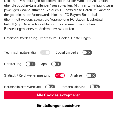
Basketball
Frauen
Handball
Kegeln
Schach
Schiedsrichter
Tischtennis
©
FC Bayern München AG
–
2026
Impressum
Datenschutz
Nutzungsbedingungen
Barrierefreiheit
Cookie Einstellungen