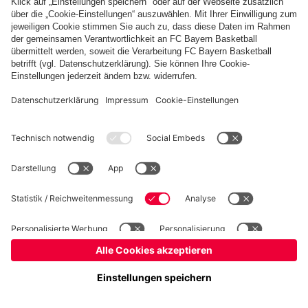
Basketball
Frauen
Handball
Kegeln
Schach
Schiedsrichter
Tischtennis
©
FC Bayern München AG
–
2026
Impressum
Datenschutz
Nutzungsbedingungen
Barrierefreiheit
Cookie Einstellungen