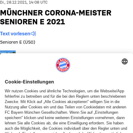
Di., 28.12.2021, 14:08 UTC
MÜNCHNER CORONA-MEISTER
SENIOREN E 2021
Text vorlesen
Senioren E (Ü50)
Zeige in voller Größe
Münchner
Corona-
Meister
Senioren
E 2021
Diese Bildergalerie teilen