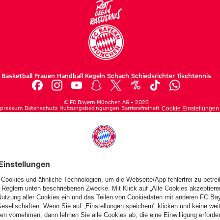
Basketball
Frauen
Handball
Kegeln
Schach
Schiedsrichter
Tischtennis
©
FC Bayern München AG
–
2026
pressum
Datenschutz
Nutzungsbedingungen
Barrierefreiheit
Cookie Einstellungen