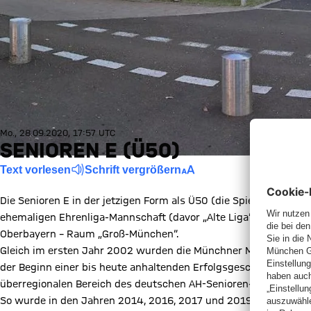
Mo., 28.09.2020, 17:57 UTC
SENIOREN E (Ü50)
Text vorlesen
Schrift vergrößern
Die Senioren E in der jetzigen Form als Ü50 (die Spieler müssen
ehemaligen Ehrenliga-Mannschaft (davor „Alte Liga“) hervorgeg
Oberbayern – Raum „Groß-München“.
Gleich im ersten Jahr 2002 wurden die Münchner Meisterschafte
der Beginn einer bis heute anhaltenden Erfolgsgeschichte der
überregionalen Bereich des deutschen AH-Senioren-Fußballs (m
So wurde in den Jahren 2014, 2016, 2017 und 2019 die Bayeris