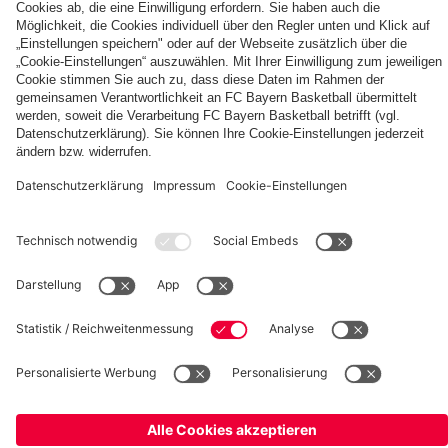
Basketball
Frauen
Handball
Kegeln
Schach
Schiedsrichter
Tischtennis
©
FC Bayern München AG
–
2026
Impressum
Datenschutz
Nutzungsbedingungen
Barrierefreiheit
Cookie Einstellungen