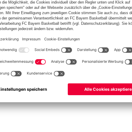
Frauen
Ü32
Basketball
Frauen
Handball
Kegeln
Schach
Schiedsrichter
Tischtennis
©
FC Bayern München AG
–
2026
pressum
Datenschutz
Nutzungsbedingungen
Barrierefreiheit
Cookie Einstellungen