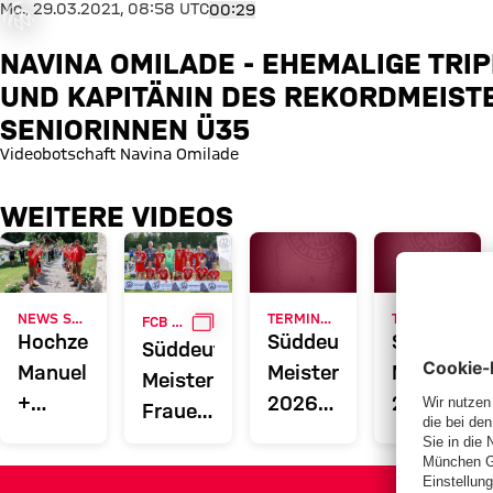
was ist
Navina Omilade - Ehemalige Tr
Mo., 29.03.2021, 08:58 UTC
00:29
fgegangen
NAVINA OMILADE - EHEMALIGE TRI
or occurred,
e try again
UND KAPITÄNIN DES REKORDMEIST
later.
SENIORINNEN Ü35
Videobotschaft Navina Omilade
WEITERE VIDEOS
GALLERIE
NEWS SENIORENFUSSBALL
TERMINE SENIORINNEN UE32
TERMINE SENIOREN A
FCB E.V.
Hochzeit
Süddeutsche
Süddeuts
Süddeutsche
Manuel
Meisterschaft
Meistersc
Meisterschaft
+
2026
2026
Frauen
Madeleine
Frauen
Senioren
Ü32
Ü32
Ü32
2026