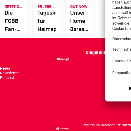
JETZT DOWNLOADEN
ERLEBE DEN FCBB
OUT NOW
Die
Tageskarten
Unser
FCBB-
für
Home
Fan-
Heimspiele
Jersey
App
2026/27
News
Spie
Newsletter
Tabe
Podcast
Tick
Impressum
Datenschutz
Nutzu