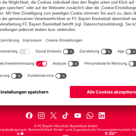
PARTNER
lplan
Teams
lle
Profis
ets
ProB
©
FC Bayern München Basketball GmbH
ngsbedingungen
Barrierefreiheit
Kinder- und Jugendschutz
Hinweisgebersystem
Ko