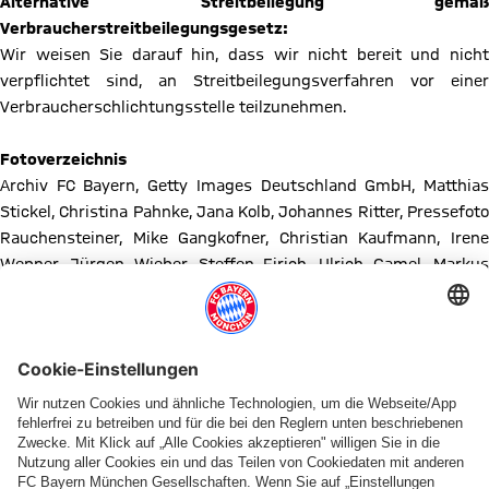
Alternative Streitbeilegung gemäß
Verbraucherstreitbeilegungsgesetz:
Wir weisen Sie darauf hin, dass wir nicht bereit und nicht
verpflichtet sind, an Streitbeilegungsverfahren vor einer
Verbraucherschlichtungsstelle teilzunehmen.
Fotoverzeichnis
Archiv FC Bayern, Getty Images Deutschland GmbH, Matthias
Stickel, Christina Pahnke, Jana Kolb, Johannes Ritter, Pressefoto
Rauchensteiner, Mike Gangkofner, Christian Kaufmann, Irene
Wepner, Jürgen Wieber, Steffen Eirich, Ulrich Gamel, Markus
Berger, Roman Lang, Ulf Duda
Sämtliche Rechte an den Inhalten dieser Webseiten liegen beim
FC Bayern München e.V. Alle Rechte bleiben vorbehalten.
Vervielfältigung im Ganzen oder in Teilen ist ohne ausdrückliche
Genehmigung des FC Bayern in jeglicher Form auf jedem
Medium verboten.
Die Betreiber dieser Website übernehmen keine Haftung für den