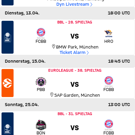
Dyn Livestream
Dienstag, 13.04.
18:00 UTC
Spiel FC Bayern Basketball gegen Rostock Seawolves
BBL
-
28. SPIELTAG
VS
FCBB
HRO
BMW Park
,
München
Ticket Alarm
Donnerstag, 15.04.
18:45 UTC
Spiel Paris Basketball gegen FC Bayern Basketball
EUROLEAGUE
-
38. SPIELTAG
VS
PBB
FCBB
SAP Garden
,
München
Sonntag, 25.04.
13:00 UTC
Spiel Telekom Baskets Bonn gegen FC Bayern Basketball
BBL
-
31. SPIELTAG
VS
BON
FCBB