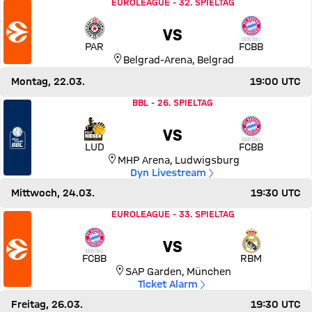
Spiel Partizan Mozzart Bet Belgrad gegen FC Bayern Baske
EUROLEAGUE
-
32. SPIELTAG
VS
PAR
FCBB
Belgrad-Arena
,
Belgrad
Montag, 22.03.
19:00 UTC
Spiel MHP Riesen Ludwigsburg gegen FC Bayern Basketba
BBL
-
26. SPIELTAG
VS
LUD
FCBB
MHP Arena
,
Ludwigsburg
Dyn Livestream
Mittwoch, 24.03.
19:30 UTC
Spiel FC Bayern Basketball gegen Real Madrid
EUROLEAGUE
-
33. SPIELTAG
VS
FCBB
RBM
SAP Garden
,
München
Ticket Alarm
Freitag, 26.03.
19:30 UTC