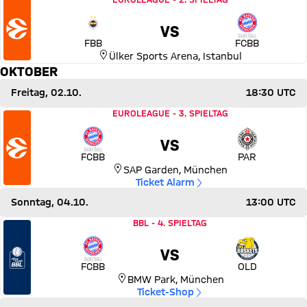
VS
FBB
FCBB
Ülker Sports Arena
,
Istanbul
OKTOBER
Freitag, 02.10.
18:30 UTC
Spiel FC Bayern Basketball gegen Partizan Mozzart Bet Be
EUROLEAGUE
-
3. SPIELTAG
VS
FCBB
PAR
SAP Garden
,
München
Ticket Alarm
Sonntag, 04.10.
13:00 UTC
Spiel FC Bayern Basketball gegen EWE Baskets Oldenbur
BBL
-
4. SPIELTAG
VS
FCBB
OLD
BMW Park
,
München
Ticket-Shop