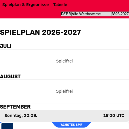
Offizieller FC Bayern Basketball
Spielplan & Ergebnisse
Tabelle
SPIELPLAN 2026-2027
JULI
Spielfrei
AUGUST
Spielfrei
SEPTEMBER
Sonntag, 20.09.
16:00 UTC
Spiel FC Bayern Basketball gegen BMA365 Bamberg Bask
ist das nächste Spiel;
BBL
-
1. SPIELTAG
NÄCHSTES SPIEL