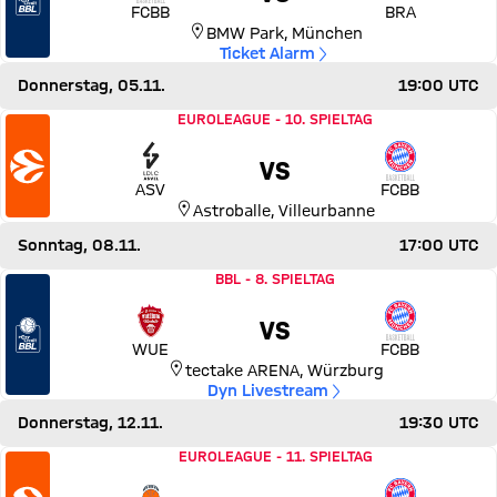
FCBB
BRA
BMW Park
,
München
Ticket Alarm
Donnerstag, 05.11.
19:00 UTC
Spiel LDLC ASVEL Villeurbanne gegen FC Bayern Basketba
EUROLEAGUE
-
10. SPIELTAG
VS
ASV
FCBB
Astroballe
,
Villeurbanne
Sonntag, 08.11.
17:00 UTC
Spiel Fitness First Würzburg Baskets gegen FC Bayern Ba
BBL
-
8. SPIELTAG
VS
WUE
FCBB
tectake ARENA
,
Würzburg
Dyn Livestream
Donnerstag, 12.11.
19:30 UTC
Spiel Valencia Basket gegen FC Bayern Basketball
EUROLEAGUE
-
11. SPIELTAG