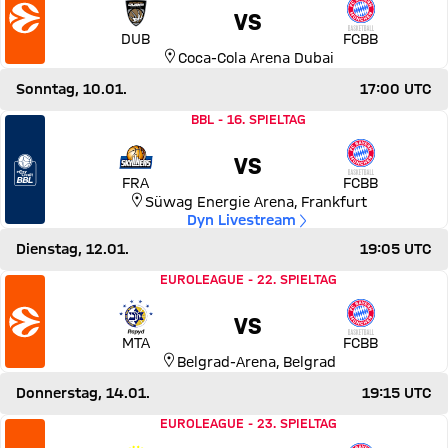
VS
DUB
FCBB
Coca-Cola Arena Dubai
Sonntag, 10.01.
17:00 UTC
Spiel Skyliners Frankfurt gegen FC Bayern Basketball
BBL
-
16. SPIELTAG
VS
FRA
FCBB
Süwag Energie Arena
,
Frankfurt
Dyn Livestream
Dienstag, 12.01.
19:05 UTC
Spiel Maccabi Rapyd Tel Aviv gegen FC Bayern Basketball
EUROLEAGUE
-
22. SPIELTAG
VS
MTA
FCBB
Belgrad-Arena
,
Belgrad
Donnerstag, 14.01.
19:15 UTC
Spiel Panathinaikos AKTOR Athen gegen FC Bayern Basket
EUROLEAGUE
-
23. SPIELTAG