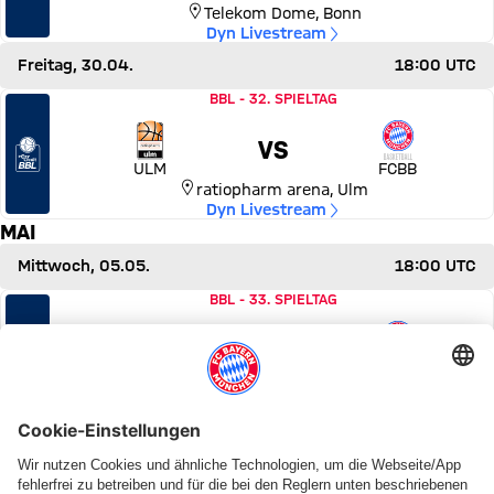
Telekom Dome
,
Bonn
Dyn Livestream
Freitag, 30.04.
18:00 UTC
Spiel ratiopharm Ulm gegen FC Bayern Basketball
BBL
-
32. SPIELTAG
VS
ULM
FCBB
ratiopharm arena
,
Ulm
Dyn Livestream
MAI
Mittwoch, 05.05.
18:00 UTC
Spiel SC Rasta Vechta gegen FC Bayern Basketball
BBL
-
33. SPIELTAG
VS
VEC
FCBB
Rasta-Dome
,
Vechta
Dyn Livestream
Sonntag, 09.05.
13:00 UTC
Spiel FC Bayern Basketball gegen Niners Chemnitz
BBL
-
34. SPIELTAG