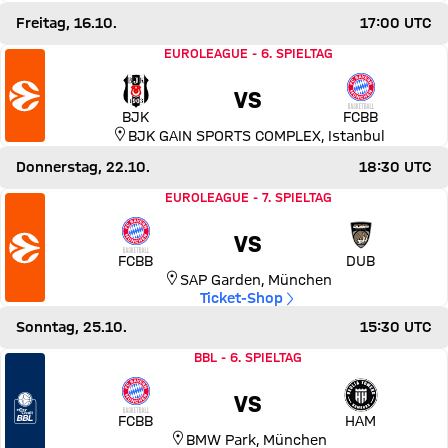
Freitag, 16.10.
17:00 UTC
Spiel Besiktas Istanbul gegen FC Bayern Basketball
EUROLEAGUE
-
6. SPIELTAG
VS
BJK
FCBB
BJK GAIN SPORTS COMPLEX
,
Istanbul
Donnerstag, 22.10.
18:30 UTC
Spiel FC Bayern Basketball gegen Dubai Basketball
EUROLEAGUE
-
7. SPIELTAG
VS
FCBB
DUB
SAP Garden
,
München
Ticket-Shop
Sonntag, 25.10.
15:30 UTC
Spiel FC Bayern Basketball gegen Veolia Towers Hamburg
BBL
-
6. SPIELTAG
VS
FCBB
HAM
BMW Park
,
München