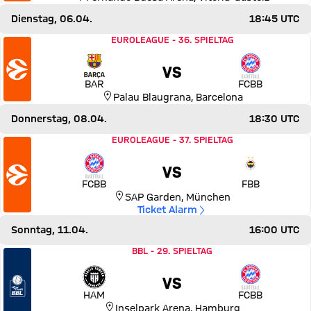
Dienstag, 06.04.
18:45 UTC
Spiel FC Barcelona gegen FC Bayern Basketball
EUROLEAGUE
-
36. SPIELTAG
VS
BAR
FCBB
Palau Blaugrana
,
Barcelona
Donnerstag, 08.04.
18:30 UTC
Spiel FC Bayern Basketball gegen Fenerbahce Beko Istanb
EUROLEAGUE
-
37. SPIELTAG
VS
FCBB
FBB
SAP Garden
,
München
Ticket Alarm
Sonntag, 11.04.
16:00 UTC
Spiel Veolia Towers Hamburg gegen FC Bayern Basketball
BBL
-
29. SPIELTAG
VS
HAM
FCBB
Inselpark Arena
,
Hamburg