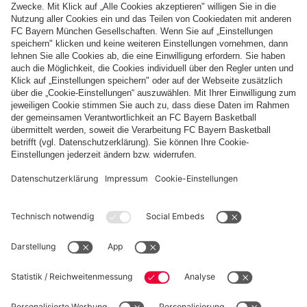
VS
FCBB
CHE
BMW Park
,
München
Ticket Alarm
JUNI
Spielfrei
PARTNER