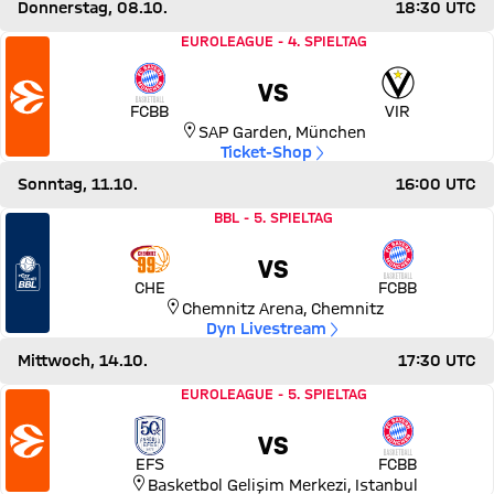
Donnerstag, 08.10.
18:30 UTC
Spiel FC Bayern Basketball gegen Virtus Bologna
EUROLEAGUE
-
4. SPIELTAG
VS
FCBB
VIR
SAP Garden
,
München
Ticket-Shop
Sonntag, 11.10.
16:00 UTC
Spiel Niners Chemnitz gegen FC Bayern Basketball
BBL
-
5. SPIELTAG
VS
CHE
FCBB
Chemnitz Arena
,
Chemnitz
Dyn Livestream
Mittwoch, 14.10.
17:30 UTC
Spiel Anadolu Efes Istanbul gegen FC Bayern Basketball
EUROLEAGUE
-
5. SPIELTAG
VS
EFS
FCBB
Basketbol Gelişim Merkezi
,
Istanbul