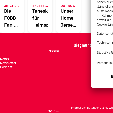
JETZT DOWNLOADEN
ERLEBE DEN FCBB
OUT NOW
Die
Tageskarten
Unser
FCBB-
für
Home
Fan-
Heimspiele
Jersey
App
2026/27
News
Spie
Newsletter
Tabe
Podcast
Tick
Impressum
Datenschutz
Nutzu