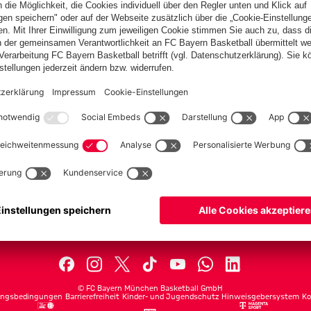
PARTNER
lplan
Teams
lle
Profis
ets
ProB
©
FC Bayern München Basketball GmbH
ngsbedingungen
Barrierefreiheit
Kinder- und Jugendschutz
Hinweisgebersystem
Ko