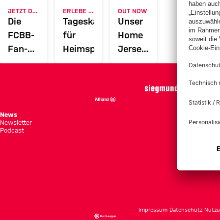
JETZT DOWNLOADEN
ERLEBE DEN FCBB
OUT NOW
Die
Tageskarten
Unser
FCBB-
für
Home
Fan-
Heimspiele
Jersey
App
2026/27
News
Spie
Newsletter
Tabe
Podcast
Tick
Impressum
Datenschutz
Nutzu