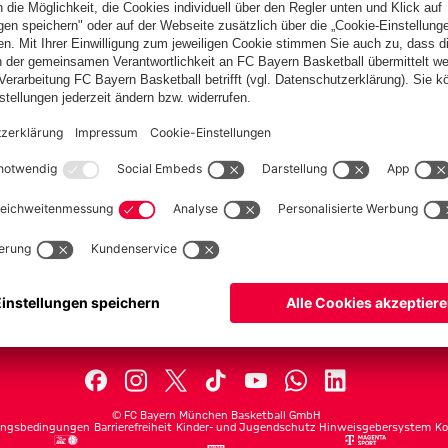
PARTNER
lplan
Teams
lle
Profis
ets
ProB
©
FC Bayern München Basketball GmbH
ngsbedingungen
Barrierefreiheit
Kinder- und Jugendschutz
Hinweisgebersystem
Ko