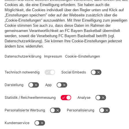
Die
Tageskarten
Unser
FCBB-
für
Home
Fan-
Heimspiele
Jersey
App
2026/27
PARTNER
©
FC Bayern München Basketball GmbH