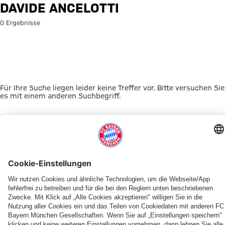
Suche: Davide Ancelotti
DAVIDE ANCELOTTI
0 Ergebnisse
Für Ihre Suche liegen leider keine Treffer vor. Bitte versuchen Sie
es mit einem anderen Suchbegriff.
Zur Startseite
DAS KÖNNTE DICH INTERESSIEREN
JETZT DOWNLOADEN
ERLEBE DEN FCBB
OUT NOW