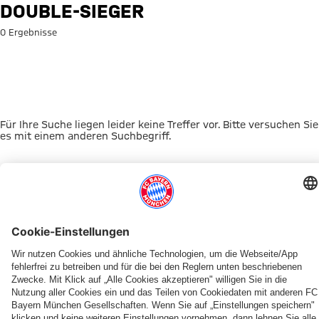
Suche: Double-Sieger
DOUBLE-SIEGER
0 Ergebnisse
Für Ihre Suche liegen leider keine Treffer vor. Bitte versuchen Sie
es mit einem anderen Suchbegriff.
Zur Startseite
DAS KÖNNTE DICH INTERESSIEREN
JETZT DOWNLOADEN
ERLEBE DEN FCBB
OUT NOW