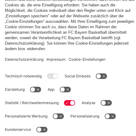
Die
Tageskarten
Unser
FCBB-
für
Home
Fan-
Heimspiele
Jersey
App
2026/27
PARTNER
©
FC Bayern München Basketball GmbH