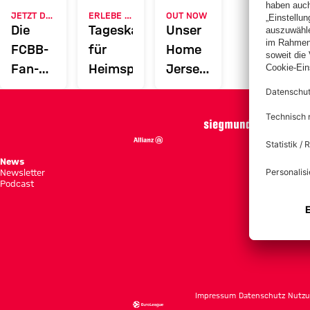
JETZT DOWNLOADEN
ERLEBE DEN FCBB
OUT NOW
Die
Tageskarten
Unser
FCBB-
für
Home
Fan-
Heimspiele
Jersey
App
2026/27
News
Spie
Newsletter
Tabe
Podcast
Tick
Impressum
Datenschutz
Nutzu