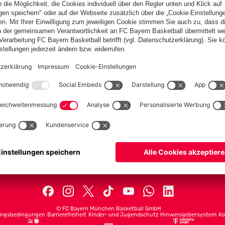
PARTNER
lplan
Teams
lle
Profis
ets
ProB
©
FC Bayern München Basketball GmbH
ngsbedingungen
Barrierefreiheit
Kinder- und Jugendschutz
Hinweisgebersystem
Ko