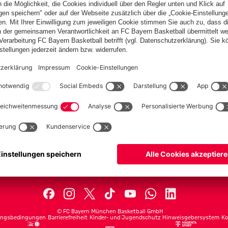
PARTNER
lplan
Teams
lle
Profis
ets
ProB
©
FC Bayern München Basketball GmbH
ngsbedingungen
Barrierefreiheit
Kinder- und Jugendschutz
Hinweisgebersystem
Ko