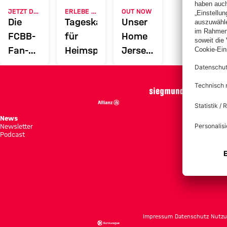
JETZT DOWNLOADEN
ERLEBE DEN FCBB
OUT NOW
Die
Tageskarten
Unser
FCBB-
für
Home
Fan-
Heimspiele
Jersey
App
2026/27
News
Spie
Newsletter
Tabe
Podcast
Tick
Impressum
Datenschutz
Nutzu