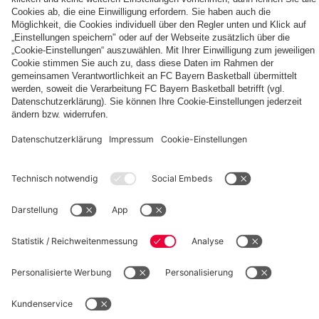
Die
Tageskarten
Unser
FCBB-
für
Home
Fan-
Heimspiele
Jersey
App
2026/27
PARTNER
©
FC Bayern München Basketball GmbH