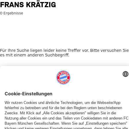
Suche: Frans Krätzig
FRANS KRÄTZIG
0 Ergebnisse
Für Ihre Suche liegen leider keine Treffer vor. Bitte versuchen Sie
es mit einem anderen Suchbegriff.
Zur Startseite
DAS KÖNNTE DICH INTERESSIEREN
JETZT DOWNLOADEN
ERLEBE DEN FCBB
OUT NOW