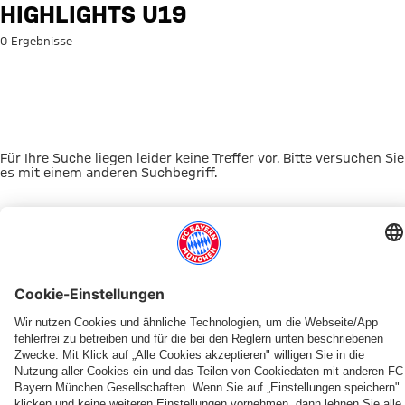
Suche: Highlights U19
HIGHLIGHTS U19
0 Ergebnisse
Für Ihre Suche liegen leider keine Treffer vor. Bitte versuchen Sie
es mit einem anderen Suchbegriff.
Zur Startseite
DAS KÖNNTE DICH INTERESSIEREN
JETZT DOWNLOADEN
ERLEBE DEN FCBB
OUT NOW