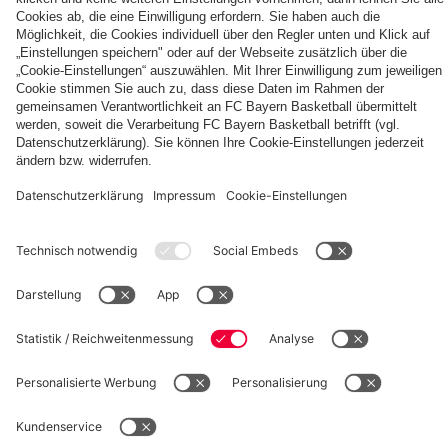
Die
Tageskarten
Unser
FCBB-
für
Home
Fan-
Heimspiele
Jersey
App
2026/27
PARTNER
©
FC Bayern München Basketball GmbH