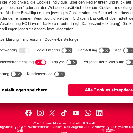
PARTNER
lplan
Teams
lle
Profis
ets
ProB
©
FC Bayern München Basketball GmbH
ngsbedingungen
Barrierefreiheit
Kinder- und Jugendschutz
Hinweisgebersystem
Ko