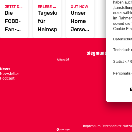
JETZT DOWNLOADEN
ERLEBE DEN FCBB
OUT NOW
Die
Tageskarten
Unser
FCBB-
für
Home
Fan-
Heimspiele
Jersey
App
2026/27
News
Spie
Newsletter
Tabe
Podcast
Tick
Impressum
Datenschutz
Nutzu