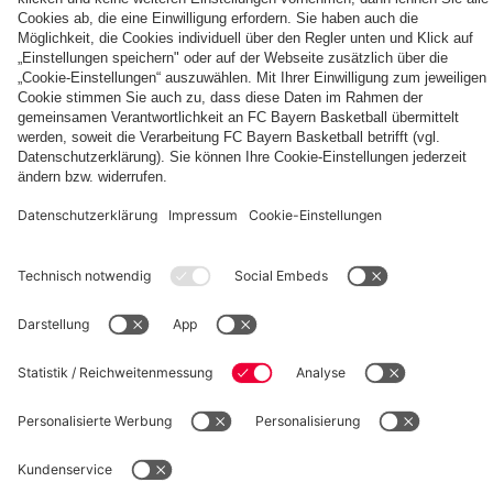
Die
Tageskarten
Unser
FCBB-
für
Home
Fan-
Heimspiele
Jersey
App
2026/27
PARTNER
©
FC Bayern München Basketball GmbH