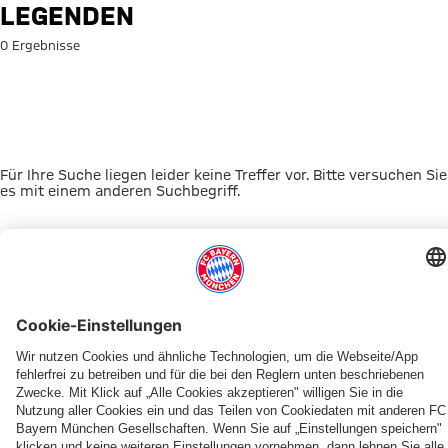
Suche: Legenden
LEGENDEN
0 Ergebnisse
Für Ihre Suche liegen leider keine Treffer vor. Bitte versuchen Sie
es mit einem anderen Suchbegriff.
Zur Startseite
DAS KÖNNTE DICH INTERESSIEREN
JETZT DOWNLOADEN
ERLEBE DEN FCBB
OUT NOW