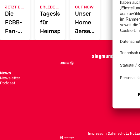
JETZT DOWNLOADEN
ERLEBE DEN FCBB
OUT NOW
Die
Tageskarten
Unser
FCBB-
für
Home
Fan-
Heimspiele
Jersey
App
2026/27
News
Spie
Newsletter
Tabe
Podcast
Tick
Impressum
Datenschutz
Nutzu