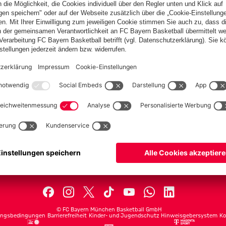
PARTNER
lplan
Teams
lle
Profis
ets
ProB
©
FC Bayern München Basketball GmbH
ngsbedingungen
Barrierefreiheit
Kinder- und Jugendschutz
Hinweisgebersystem
Ko