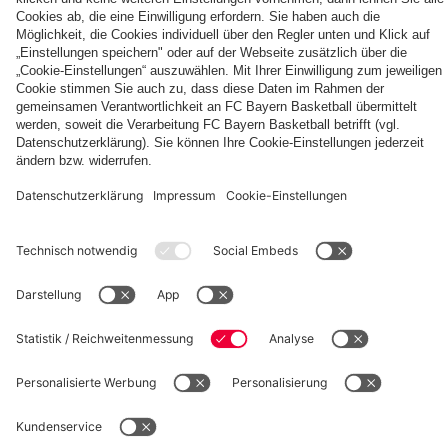
Die
Tageskarten
Unser
FCBB-
für
Home
Fan-
Heimspiele
Jersey
App
2026/27
PARTNER
©
FC Bayern München Basketball GmbH