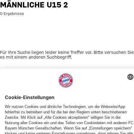
Suche: Männliche U15 2
MÄNNLICHE U15 2
0 Ergebnisse
Für Ihre Suche liegen leider keine Treffer vor. Bitte versuchen Sie
es mit einem anderen Suchbegriff.
Zur Startseite
DAS KÖNNTE DICH INTERESSIEREN
JETZT DOWNLOADEN
ERLEBE DEN FCBB
OUT NOW