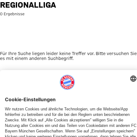
Suche: Regionalliga
REGIONALLIGA
0 Ergebnisse
Für Ihre Suche liegen leider keine Treffer vor. Bitte versuchen Sie
es mit einem anderen Suchbegriff.
Zur Startseite
DAS KÖNNTE DICH INTERESSIEREN
JETZT DOWNLOADEN
ERLEBE DEN FCBB
OUT NOW