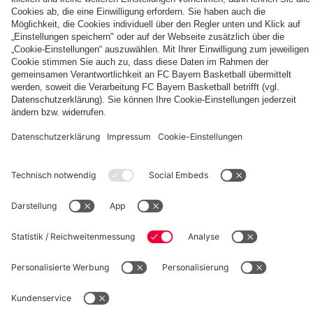
Die
Tageskarten
Unser
FCBB-
für
Home
Fan-
Heimspiele
Jersey
App
2026/27
PARTNER
©
FC Bayern München Basketball GmbH