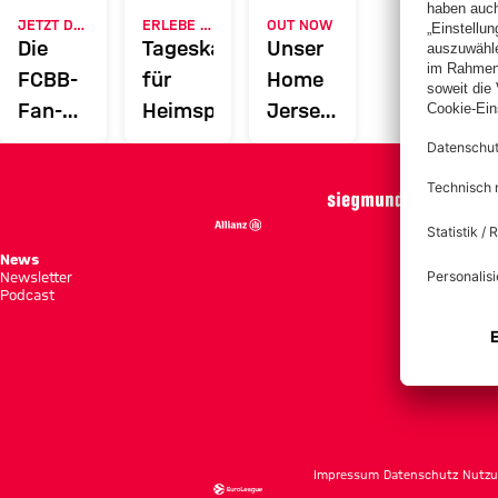
JETZT DOWNLOADEN
ERLEBE DEN FCBB
OUT NOW
Die
Tageskarten
Unser
FCBB-
für
Home
Fan-
Heimspiele
Jersey
App
2026/27
News
Spie
Newsletter
Tabe
Podcast
Tick
Impressum
Datenschutz
Nutzu