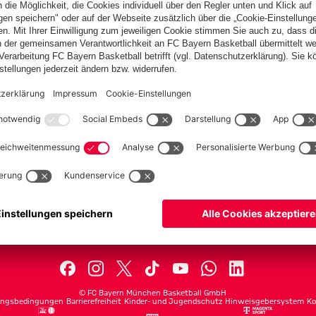
PARTNER
lplan
Teams
lle
Profis
ets
ProB
©
FC Bayern München Basketball GmbH
ngsbedingungen
Barrierefreiheit
Kinder- und Jugendschutz
Hinweisgebersystem
Ko