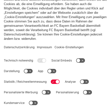
Die
Tageskarten
Unser
FCBB-
für
Home
Fan-
Heimspiele
Jersey
App
2026/27
PARTNER
©
FC Bayern München Basketball GmbH