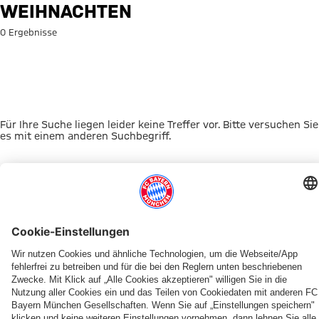
Suche: Weihnachten
WEIHNACHTEN
0 Ergebnisse
Für Ihre Suche liegen leider keine Treffer vor. Bitte versuchen Sie
es mit einem anderen Suchbegriff.
Zur Startseite
DAS KÖNNTE DICH INTERESSIEREN
JETZT DOWNLOADEN
ERLEBE DEN FCBB
OUT NOW