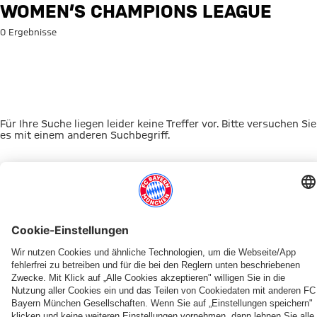
Suche: Women’s Champions L
WOMEN’S CHAMPIONS LEAGUE
0 Ergebnisse
Für Ihre Suche liegen leider keine Treffer vor. Bitte versuchen Sie
es mit einem anderen Suchbegriff.
Zur Startseite
DAS KÖNNTE DICH INTERESSIEREN
JETZT DOWNLOADEN
ERLEBE DEN FCBB
OUT NOW