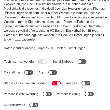
Die
Tageskarten
Unser
FCBB-
für
Home
Fan-
Heimspiele
Jersey
App
2026/27
PARTNER
©
FC Bayern München Basketball GmbH