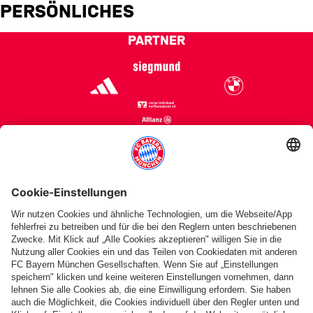
D.J. Seeley
PERSÖNLICHES
PARTNER
©
FC Bayern München Basketball GmbH
Impressum
Datenschutz
Nutzungsbedingungen
Barrierefreiheit
Kinder- und Jugendschutz
Hinweisgebersystem
Kontakt
Cookie-Einstellungen