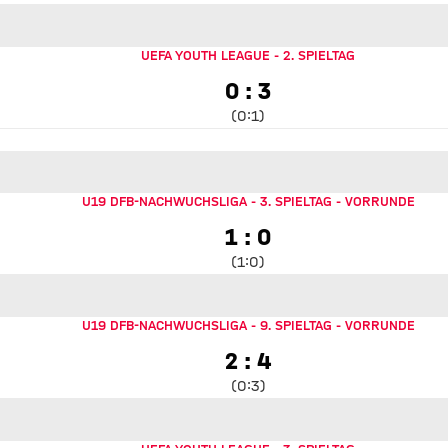
UEFA YOUTH LEAGUE
-
2. SPIELTAG
0 zu 3
0 : 3
Zwischenergebnis:
0 zu 1 nach Erste Halbzeit
(
0:1
)
U19 DFB-NACHWUCHSLIGA
-
3. SPIELTAG - VORRUNDE
1 zu 0
1 : 0
Zwischenergebnis:
1 zu 0 nach Erste Halbzeit
(
1:0
)
U19 DFB-NACHWUCHSLIGA
-
9. SPIELTAG - VORRUNDE
2 zu 4
2 : 4
Zwischenergebnis:
0 zu 3 nach Erste Halbzeit
(
0:3
)
9