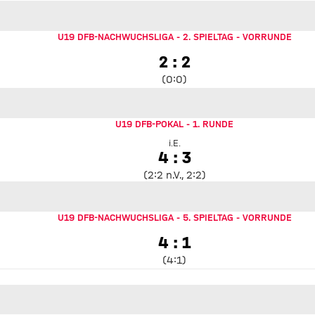
U19 DFB-NACHWUCHSLIGA
-
2. SPIELTAG - VORRUNDE
2 zu 2
2 : 2
Zwischenergebnis:
0 zu 0 nach Erste Halbzeit
(
0:0
)
U19 DFB-POKAL
-
1. RUNDE
i.E.
4 zu 3 Im Elfmeters
4 : 3
Zwischenergebnisse:
2 zu 2 nach Zweite Halbzeit der V
;
2 zu 2 nach Zweite Halbzei
(
2:2 n.V.
,
2:2
)
U19 DFB-NACHWUCHSLIGA
-
5. SPIELTAG - VORRUNDE
4 zu 1
4 : 1
Zwischenergebnis:
4 zu 1 nach Erste Halbzeit
(
4:1
)