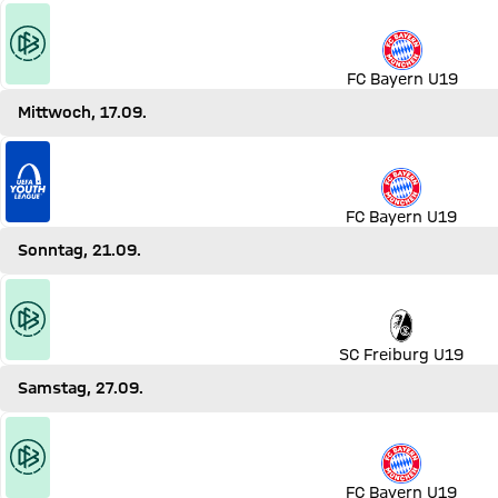
Spiel FC Bayern U19 gegen Stuttgarter Kickers U19
FC Bayern U19
Mittwoch, 17.09.
Spiel FC Bayern U19 gegen FC Chelsea U19
FC Bayern U19
Sonntag, 21.09.
Spiel SC Freiburg U19 gegen FC Bayern U19
SC Freiburg U19
Samstag, 27.09.
Spiel FC Bayern U19 gegen SSV Ulm U19
FC Bayern U19