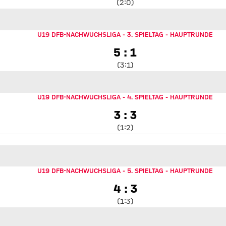
Zwischenergebnis:
2 zu 0 nach Erste Halbzeit
(
2:0
)
U19 DFB-NACHWUCHSLIGA
-
3. SPIELTAG - HAUPTRUNDE
5 zu 1
5 : 1
Zwischenergebnis:
3 zu 1 nach Erste Halbzeit
(
3:1
)
19
U19 DFB-NACHWUCHSLIGA
-
4. SPIELTAG - HAUPTRUNDE
3 zu 3
3 : 3
Zwischenergebnis:
1 zu 2 nach Erste Halbzeit
(
1:2
)
U19 DFB-NACHWUCHSLIGA
-
5. SPIELTAG - HAUPTRUNDE
4 zu 3
4 : 3
Zwischenergebnis:
1 zu 3 nach Erste Halbzeit
(
1:3
)