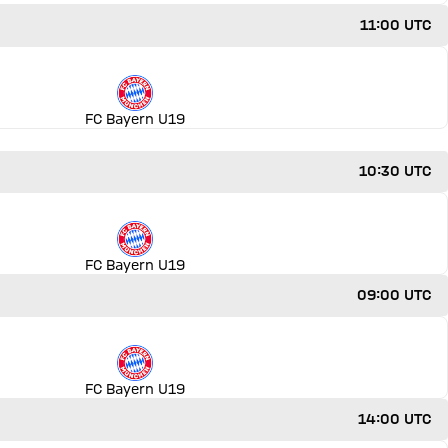
11:00 UTC
FC Bayern U19
10:30 UTC
FC Bayern U19
09:00 UTC
FC Bayern U19
14:00 UTC