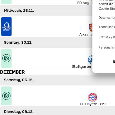
FC Augsburg U19
Mittwoch, 26.11.
Spiel Arsenal FC U19 gegen FC Bayern U19
Arsenal FC U19
Sonntag, 30.11.
Spiel Stuttgarter Kickers U19 gegen FC Bayern U19
Stuttgarter Kickers U19
DEZEMBER
Samstag, 06.12.
Spiel FC Bayern U19 gegen SC Freiburg U19
FC Bayern U19
Dienstag, 09.12.