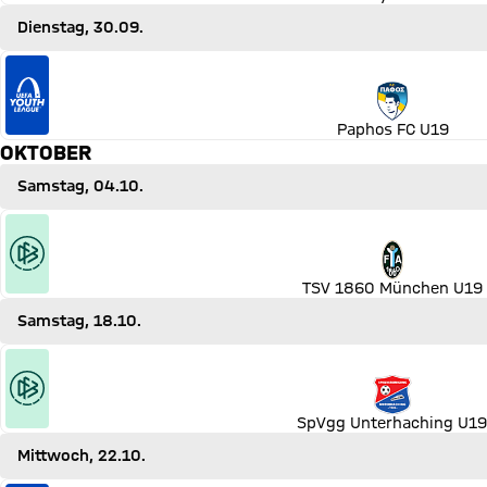
Dienstag, 30.09.
Spiel Paphos FC U19 gegen FC Bayern U19
Paphos FC U19
OKTOBER
Samstag, 04.10.
Spiel TSV 1860 München U19 gegen FC Bayern U19
TSV 1860 München U19
Samstag, 18.10.
Spiel SpVgg Unterhaching U19 gegen FC Bayern U19
SpVgg Unterhaching U1
Mittwoch, 22.10.
Spiel FC Bayern U19 gegen Club Brügge U19