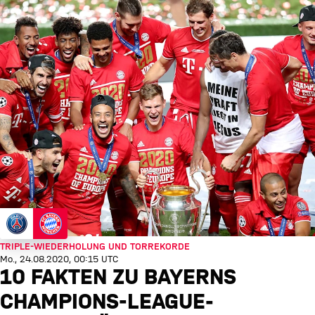
TRIPLE-WIEDERHOLUNG UND TORREKORDE
Mo., 24.08.2020, 00:15 UTC
10 FAKTEN ZU BAYERNS
CHAMPIONS-LEAGUE-