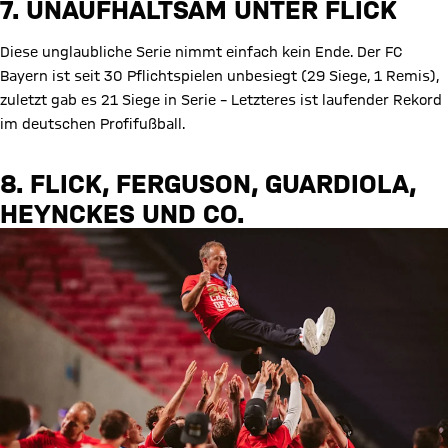
7. UNAUFHALTSAM UNTER FLICK
Diese unglaubliche Serie nimmt einfach kein Ende. Der FC
Bayern ist seit 30 Pflichtspielen unbesiegt (29 Siege, 1 Remis),
zuletzt gab es 21 Siege in Serie – Letzteres ist laufender Rekord
im deutschen Profifußball.
8. FLICK, FERGUSON, GUARDIOLA,
HEYNCKES UND CO.