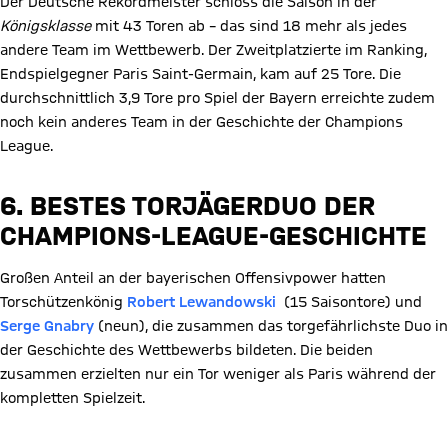
Der Deutsche Rekordmeister schloss die Saison in der
Königsklasse
mit 43 Toren ab – das sind 18 mehr als jedes
andere Team im Wettbewerb. Der Zweitplatzierte im Ranking,
Endspielgegner Paris Saint-Germain, kam auf 25 Tore. Die
durchschnittlich 3,9 Tore pro Spiel der Bayern erreichte zudem
noch kein anderes Team in der Geschichte der Champions
League.
6. BESTES TORJÄGERDUO DER
CHAMPIONS-LEAGUE-GESCHICHTE
Großen Anteil an der bayerischen Offensivpower hatten
Torschützenkönig
Robert Lewandowski
(15 Saisontore) und
Serge Gnabry
(neun), die zusammen das torgefährlichste Duo in
der Geschichte des Wettbewerbs bildeten. Die beiden
zusammen erzielten nur ein Tor weniger als Paris während der
kompletten Spielzeit.