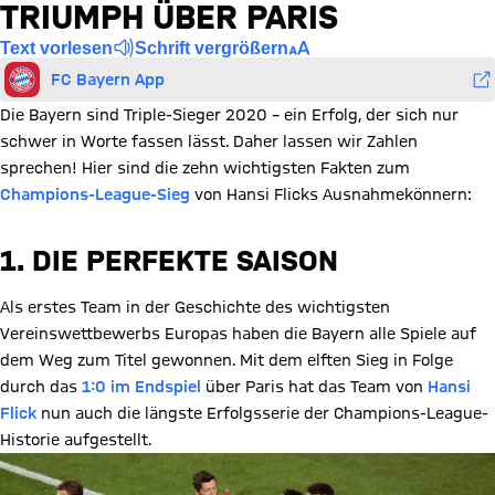
TRIUMPH ÜBER PARIS
Text vorlesen
Schrift vergrößern
FC Bayern App
Die Bayern sind Triple-Sieger 2020 – ein Erfolg, der sich nur
schwer in Worte fassen lässt. Daher lassen wir Zahlen
sprechen! Hier sind die zehn wichtigsten Fakten zum
Champions-League-Sieg
von Hansi Flicks Ausnahmekönnern:
1. DIE PERFEKTE SAISON
Als erstes Team in der Geschichte des wichtigsten
Vereinswettbewerbs Europas haben die Bayern alle Spiele auf
dem Weg zum Titel gewonnen. Mit dem elften Sieg in Folge
durch das
1:0 im Endspiel
über Paris hat das Team von
Hansi
Flick
nun auch die längste Erfolgsserie der Champions-League-
Historie aufgestellt.