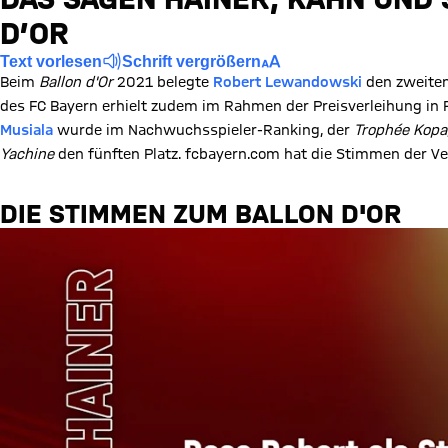
D’OR
Text vorlesen
Schrift vergrößern
Beim
Ballon d'Or
2021 belegte
Robert Lewandowski
den zweiten 
des FC Bayern erhielt zudem im Rahmen der Preisverleihung i
Musiala
wurde im Nachwuchsspieler-Ranking, der
Trophée Kopa
Yachine
den fünften Platz. fcbayern.com hat die Stimmen der 
DIE STIMMEN ZUM BALLON D'OR