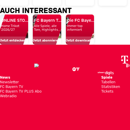
der
Alle
Team
Villa:
AUCH INTERESSANT
Donnerstag
Infos
Day
„Gute
des FC
rund
ONLINE STORE
FC Bayern TV PLUS
Die FC Bayern Apps
Herausfor
Home Trikot
Alle Spiele, alle
Immer top
Bayern
um
gegen
2026/27
Tore, Highlights
informiert
und Emotionen
in
unsere
ein
Jetzt entdecken
Jetzt abonnieren!
Jetzt downloaden!
Hongkong
Profis
Top-
Team“
News
Spiele
Newsletter
Tabellen
FC Bayern TV
Statistiken
FC Bayern TV PLUS Abo
Tickets
Webradio