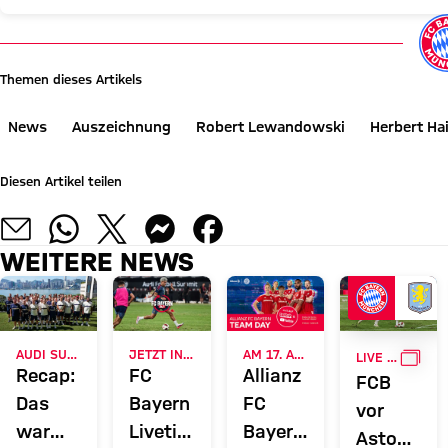
Themen dieses Artikels
News
Auszeichnung
Robert Lewandowski
Herbert Ha
Diesen Artikel teilen
WEITERE NEWS
GALL
AUDI SUMMER TOUR 2026
JETZT INFORMIEREN
AM 17. AUGUST
LIVE BEI FC BAYERN TV PLUS
Recap:
FC
Allianz
FCB
Das
Bayern
FC
vor
war
Liveticker:
Bayern
Aston