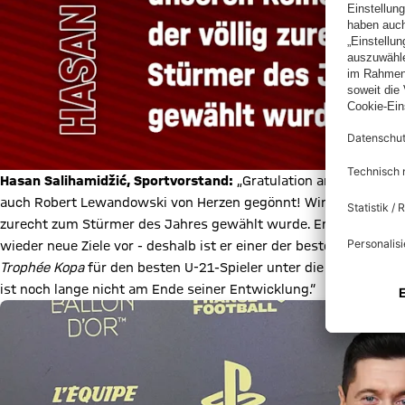
Hasan Salihamidžić, Sportvorstand:
„Gratulation an Lionel Mess
auch Robert Lewandowski von Herzen gegönnt! Wir sind stolz, d
zurecht zum Stürmer des Jahres gewählt wurde. Er ist ein Mus
wieder neue Ziele vor - deshalb ist er einer der besten Spieler 
Trophée Kopa
für den besten U-21-Spieler unter die ersten Drei
ist noch lange nicht am Ende seiner Entwicklung.“