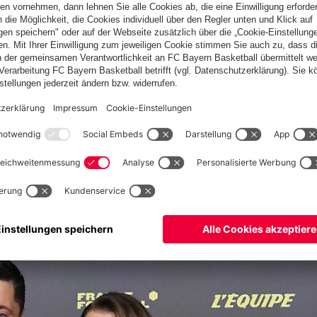
i zum Ballon d’Or. Wir beim FC Bayern hätten diesen Titel aber
iesen Ausnahmespieler in unseren Reihen zu haben, der völlig
terprofi und wird niemals nachlassen. Robert nimmt sich immer
der Welt. Besonders freuen wir uns, dass Jamal Musiala bei der
 gekommen ist. Er wird uns allen noch viel Freude machen und