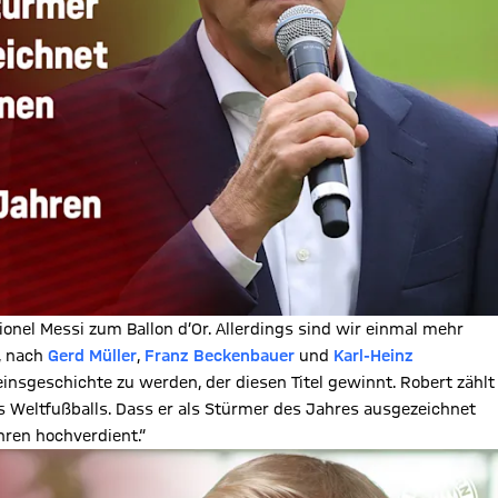
onel Messi zum Ballon d’Or. Allerdings sind wir einmal mehr
, nach
Gerd Müller
,
Franz Beckenbauer
und
Karl-Heinz
reinsgeschichte zu werden, der diesen Titel gewinnt. Robert zählt
es Weltfußballs. Dass er als Stürmer des Jahres ausgezeichnet
hren hochverdient.“