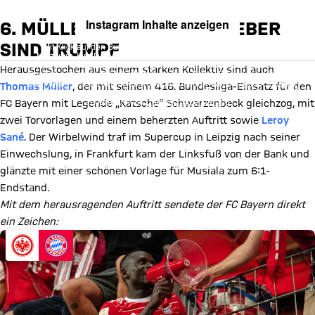
Instagram Inhalte anzeigen
6. MÜLLER, SANÉ: ASSISTGEBER
SIND TRUMPF
Mit Klick auf den Button ermöglichen Sie es diesem sozialen
Netzwerk, Ihre Daten (z. B. IP-Adresse) mit Hilfe von Cookies zu
verarbeiten. Vorher kann das soziale Netzwerk keine Daten über Sie
Herausgestochen aus einem starken Kollektiv sind auch
erheben, um Ihnen die Inhalte anzuzeigen. Diese Einstellung wird für
alle Inhalte des sozialen Netzwerks auf unserer Website gespeichert
Thomas Müller
, der mit seinem 416. Bundesliga-Einsatz für den
und Sie können dies jederzeit in der
Cookie-Einwilligungslösung
ändern. Details:
Datenschutzerklärung
FC Bayern mit Legende „Katsche“ Schwarzenbeck gleichzog, mit
zwei Torvorlagen und einem beherzten Auftritt sowie
Leroy
Sané
. Der Wirbelwind traf im Supercup in Leipzig nach seiner
Einwechslung, in Frankfurt kam der Linksfuß von der Bank und
glänzte mit einer schönen Vorlage für Musiala zum 6:1-
Endstand.
Mit dem herausragenden Auftritt sendete der FC Bayern direkt
ein Zeichen: