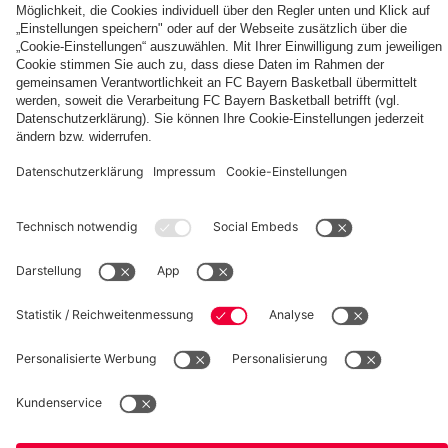
fcbayern.com
Basketball
Allianz Arena
Media Center
Jobs
FC Bayern Tours
©
FC Bayern München AG
–
2026
Impressum
Datenschutz
Nutzungsbedingungen
Barrierefreiheit
Kinder- und Jugendschutz
Hinweisgebersystem
FAQ
Kontakt
Verträge hier kündigen
Cookie-Einstellungen