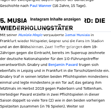
Geschichte nach
Paul Wanner
(16 Jahre, 15 Tage).
Instagram Inhalte anzeigen
5. MUSIALA, GNABRY, PAVARD: DIE
WIEDERHOLUNGSTÄTER
Mit Klick auf den Button ermöglichen Sie es diesem sozialen
Netzwerk, Ihre Daten (z. B. IP-Adresse) mit Hilfe von Cookies zu
verarbeiten. Vorher kann das soziale Netzwerk keine Daten über Sie
Mit seiner
Musiala Magic
verzauberte
Jamal Musiala
in
erheben, um Ihnen die Inhalte anzuzeigen. Diese Einstellung wird für
alle Inhalte des sozialen Netzwerks auf unserer Website gespeichert
Frankfurt wieder Mitspieler, Gegner und die Fans im Stadion
und Sie können dies jederzeit in der
Cookie-Einwilligungslösung
ändern. Details:
Datenschutzerklärung
und an den Bildschirmen. Zwei Treffer gelangen dem 19-
Jährigen gegen die Eintracht, bereits im Supercup zeichnete
der deutsche Nationalspieler für den 1:0-Führungstreffer
verantwortlich. Gnabry und
Benjamin Pavard
trugen sich
ebenfalls in Leipzig und in Frankfurt in die Torschützenliste ein.
Gnabry traf in seinen letzten beiden Pflichtspielen mindestens
einmal und legte mindestens je ein Tor auf, das gelang ihm
letztmals im Herbst 2019 gegen Paderborn und Tottenham.
Verteidiger Pavard erzielte in zwei Pflichtspielen in dieser
Saison doppelt so viele Tore (2) wie in den beiden vorherigen
Spielzeiten zusammen (in 76 Spielen). Weiter so!