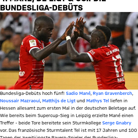
BUNDESLIGA-DEBÜTS
Bundesliga-Debüts hoch fünf!
Sadio Mané
,
Ryan Gravenberch
,
Noussair Mazraoui
,
Matthijs de Ligt
und
Mathys Tel
liefen in
Hessen allesamt zum ersten Mal in der deutschen Beletage auf.
Wie bereits beim Supercup-Sieg in Leipzig erzielte Mané einen
Treffer - beide Tore bereitete sein Sturmkollege
Serge Gnabry
vor. Das französische Sturmtalent Tel ist mit 17 Jahren und 100
Tagen der zweitjüngste Bayern-Spieler der Bundesliga-