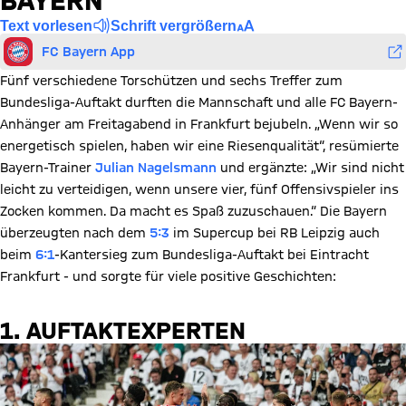
BAYERN
Text vorlesen
Schrift vergrößern
FC Bayern App
Fünf verschiedene Torschützen und sechs Treffer zum
Bundesliga-Auftakt durften die Mannschaft und alle FC Bayern-
Anhänger am Freitagabend in Frankfurt bejubeln. „Wenn wir so
energetisch spielen, haben wir eine Riesenqualität“, resümierte
Bayern-Trainer
Julian Nagelsmann
und ergänzte: „Wir sind nicht
leicht zu verteidigen, wenn unsere vier, fünf Offensivspieler ins
Zocken kommen. Da macht es Spaß zuzuschauen.“ Die Bayern
überzeugten nach dem
5:3
im Supercup bei RB Leipzig auch
beim
6:1
-Kantersieg zum Bundesliga-Auftakt bei Eintracht
Frankfurt - und sorgte für viele positive Geschichten:
1. AUFTAKTEXPERTEN